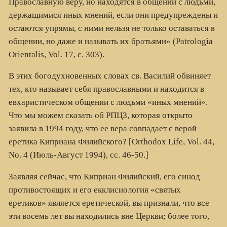
Православную веру, но находятся в общении с людьми,
держащимися иных мнений, если они предупреждены и
остаются упрямы, с ними нельзя не только оставаться в
общении, но даже и называть их братьями» (
Patrologia
Orientalis
,
Vol
. 17, с. 303).
В этих богодухновенных словах св. Василий обвиняет
тех, кто называет себя православными и находится в
евхаристическом общении с людьми «иных мнений».
Что мы можем сказать об РПЦЗ, которая открыто
заявила в 1994 году, что ее вера совпадает с верой
еретика Киприана Филийского? [
Orthodox Life
,
Vol
. 44,
No
. 4 (Июль-Август 1994), сс. 46-50.]
Заявляя сейчас, что Киприан Филийский, его синод
противостоящих и его екклисиология «святых
еретиков» является еретической, вы признали, что все
эти восемь лет вы находились вне Церкви; более того,