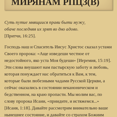
МИРЯНАМ РПЦЗ(В)
Суть путие мнящиися прави быти мужу,
обаче последняя их зрят во дно адово.
[Притчи, 16:25].
Господь наш и Спаситель Иисус Христос сказал устами
Своего пророка: «Аще изведеши честное от
недостойного, яко уста Моя будеши» [Иеремия, 15:19].
Эти слова внушают нам пастырскую заботу и любовь,
которая понуждает нас обратиться к Вам, к тем,
которые были любезными чадами Русской Церкви, а
сейчас оказались в состоянии неканоническом и
бедственном, на краю пропасти. Мы молим вас, по
слову пророка Исаии, «приидите, и истяжемся...»
[Исаия, 1:18]. Давайте рассмотрим внимательно ваше
нынешнее состояние, и давайте со страхом Божиим